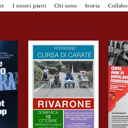
te
I nostri piatti
Chi sono
Storia
Collabo
OTTOBRE